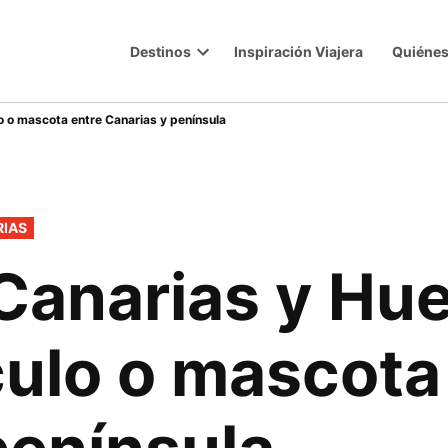
Destinos
Inspiración Viajera
Quiéne
Trip
Open
dropdown
menu
lo o mascota entre Canarias y península
RIAS
Canarias y Huel
culo o mascota