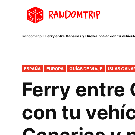
Saltar
al
Random
Un
contenido
viaje
donde
tu
RandomTrip
»
Ferry entre Canarias y Huelva: viajar con tu vehícu
guía
es el
azar…
PUBLICADO
ESPAÑA
EUROPA
GUÍAS DE VIAJE
ISLAS CANA
EN
Ferry entre 
con tu vehí