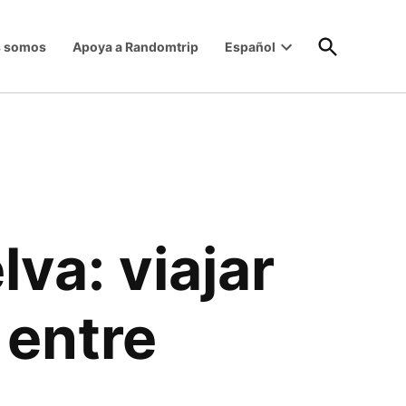
Open
s somos
Apoya a Randomtrip
Español
Search
Open
dropdown
menu
va: viajar
 entre