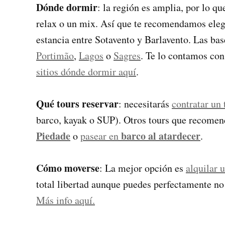
Dónde dormir
: la región es amplia, por lo qu
relax o un mix. Así que te recomendamos elegir
estancia entre Sotavento y Barlavento. Las b
Portimão
,
Lagos
o
Sagres
. Te lo contamos co
sitios dónde dormir aquí
.
Qué tours reservar
: necesitarás
contratar un 
barco, kayak o SUP). Otros tours que recome
Piedade
barco al atardecer
o
pasear en
.
Cómo moverse
: La mejor opción es
alquilar 
total libertad aunque puedes perfectamente no h
Más info aquí.