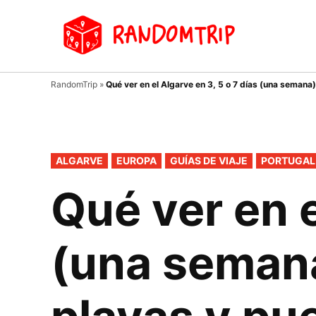
Saltar
al
Random
Un
contenido
viaje
donde
tu
RandomTrip
»
Qué ver en el Algarve en 3, 5 o 7 días (una semana)
guía
es el
azar…
PUBLICADO
ALGARVE
EUROPA
GUÍAS DE VIAJE
PORTUGAL
EN
Qué ver en e
(una semana