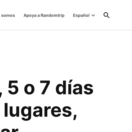
Open
s somos
Apoya a Randomtrip
Español
Search
Open
dropdown
menu
 5 o 7 días
 lugares,