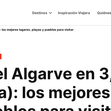
Destinos
Inspiración Viajera
Quiéne
Trip
Open
dropdown
menu
: los mejores lugares, playas y pueblos para visitar
l Algarve en 3,
): los mejores