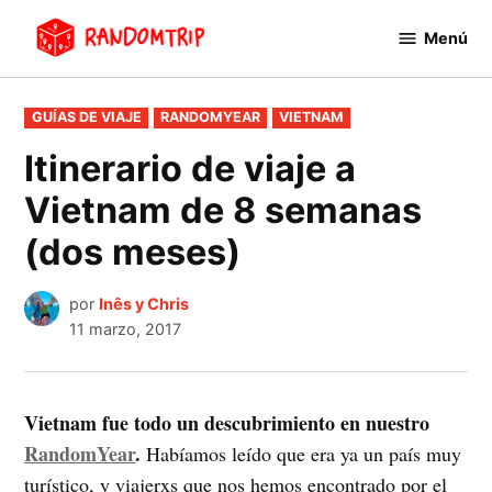
Saltar
Menú
al
RandomTrip
contenido
PUBLICADO
GUÍAS DE VIAJE
RANDOMYEAR
VIETNAM
EN
Itinerario de viaje a
Vietnam de 8 semanas
(dos meses)
por
Inês y Chris
11 marzo, 2017
Vietnam fue todo un descubrimiento en nuestro
RandomYear
.
Habíamos leído que era ya un país muy
turístico, y viajerxs que nos hemos encontrado por el