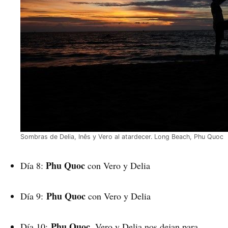
Sombras de Delia, Inês y Vero al atardecer. Long Beach, Phu Quoc
Phu Quoc
Día 8:
con Vero y Delia
Phu Quoc
Día 9:
con Vero y Delia
Phu Quoc
Día 10:
. Vero y Delia nos dejan para