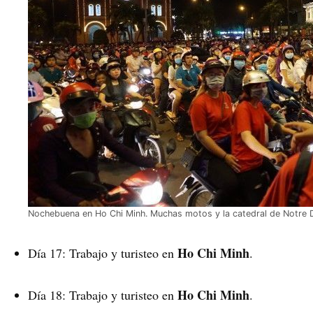
Nochebuena en Ho Chi Minh. Muchas motos y la catedral de Notre 
Ho Chi Minh
Día 17: Trabajo y turisteo en
.
Ho Chi Minh
Día 18: Trabajo y turisteo en
.