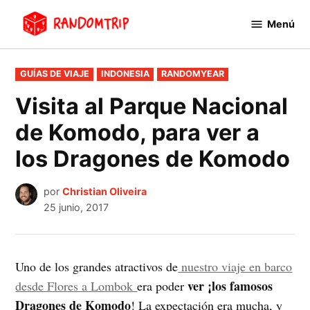
Saltar
Menú
al
RandomTrip
contenido
PUBLICADO
GUÍAS DE VIAJE
INDONESIA
RANDOMYEAR
EN
Visita al Parque Nacional
de Komodo, para ver a
los Dragones de Komodo
por
Christian Oliveira
25 junio, 2017
Uno de los grandes atractivos de
nuestro viaje en barco
ver ¡los famosos
desde Flores a Lombok
era poder
Dragones de Komodo
! La expectación era mucha, y