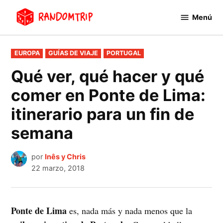
Saltar
Menú
al
RandomTrip
contenido
PUBLICADO
EUROPA
GUÍAS DE VIAJE
PORTUGAL
EN
Qué ver, qué hacer y qué
comer en Ponte de Lima:
itinerario para un fin de
semana
por
Inês y Chris
22 marzo, 2018
Ponte de Lima
es, nada más y nada menos que la