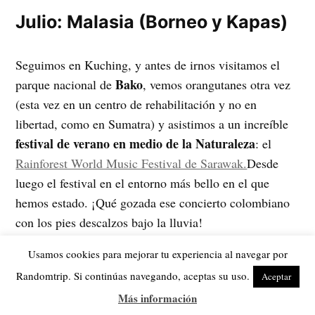
Julio: Malasia (Borneo y Kapas)
Seguimos en Kuching, y antes de irnos visitamos el
Bako
parque nacional de
, vemos orangutanes otra vez
(esta vez en un centro de rehabilitación y no en
libertad, como en Sumatra) y asistimos a un increíble
festival de verano en medio de la Naturaleza
: el
Rainforest World Music Festival de Sarawak.
Desde
luego el festival en el entorno más bello en el que
hemos estado. ¡Qué gozada ese concierto colombiano
con los pies descalzos bajo la lluvia!
Usamos cookies para mejorar tu experiencia al navegar por
De ahí volamos a la península Malaya, en la que
Randomtrip. Si continúas navegando, aceptas su uso.
Aceptar
pasamos unos días en la maravillosa y paradisíaca isla
Más información
de Kapas, donde además coincidimos con
Carme y