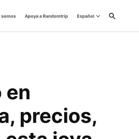
Open
s somos
Apoya a Randomtrip
Español
Search
Open
dropdown
menu
ó en
a, precios,