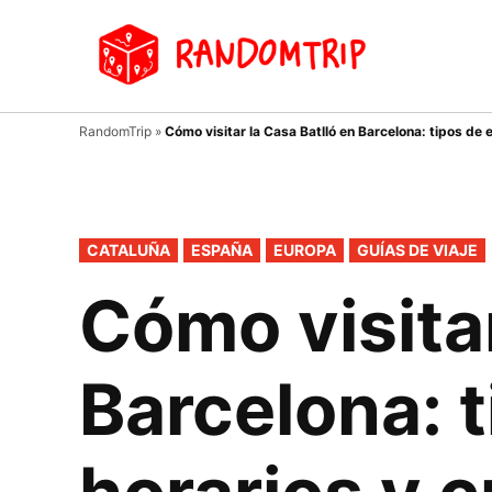
Saltar
al
Random
Un
contenido
viaje
donde
tu
RandomTrip
»
Cómo visitar la Casa Batlló en Barcelona: tipos de 
guía
es el
azar…
PUBLICADO
CATALUÑA
ESPAÑA
EUROPA
GUÍAS DE VIAJE
EN
Cómo visitar
Barcelona: t