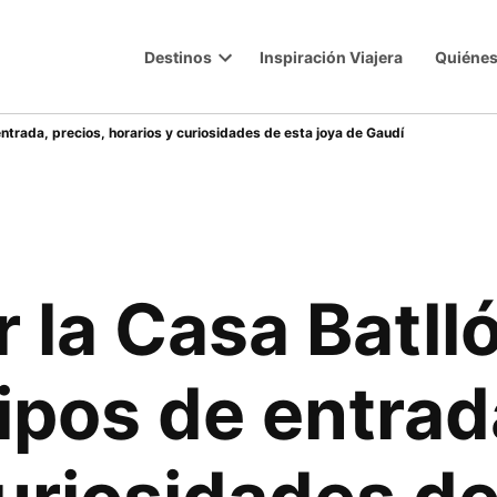
Destinos
Inspiración Viajera
Quiéne
Trip
Open
dropdown
menu
entrada, precios, horarios y curiosidades de esta joya de Gaudí
 la Casa Batll
ipos de entrad