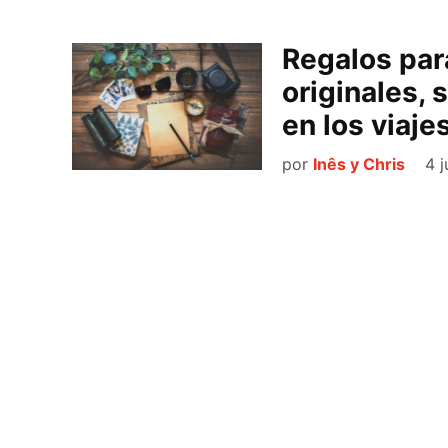
Regalos para
originales, 
en los viaje
por
Inês y Chris
4 j