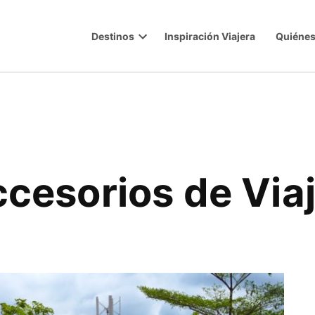
Destinos
Inspiración Viajera
Quiéne
Trip
Open
dropdown
menu
ccesorios de Via