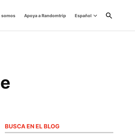
Open
s somos
Apoya a Randomtrip
Español
Search
Open
dropdown
menu
je
BUSCA EN EL BLOG