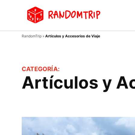
Saltar
al
Random
Un
contenido
viaje
donde
tu
RandomTrip
»
Artículos y Accesorios de Viaje
guía
es el
azar…
CATEGORÍA:
Artículos y A