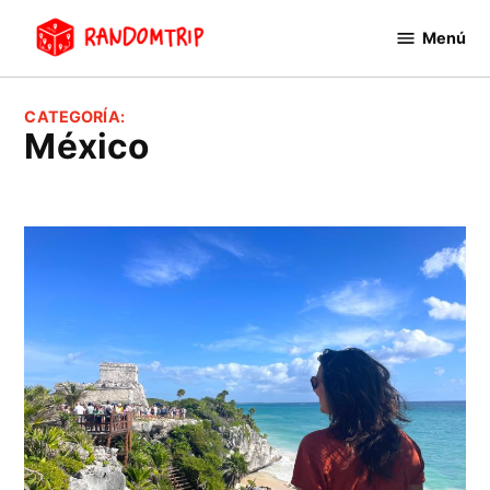
Saltar
Menú
al
RandomTrip
contenido
CATEGORÍA:
México