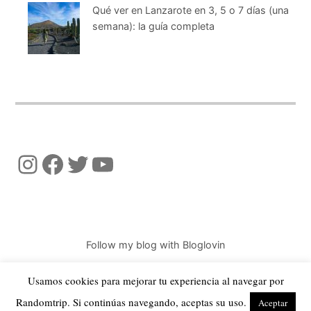
Qué ver en Lanzarote en 3, 5 o 7 días (una
semana): la guía completa
Instagram
Facebook
Twitter
YouTube
Follow my blog with Bloglovin
Usamos cookies para mejorar tu experiencia al navegar por
Randomtrip. Si continúas navegando, aceptas su uso.
© 2026 Copyright Randomtrip - Todos los derechos reservados
Aceptar