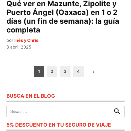
Qué ver en Mazunte, Zipolite y
Puerto Ángel (Oaxaca) en 1 o 2
días (un fin de semana): la guía
completa
por
Inês y Chris
8 abril, 2025
Paginación
1
2
3
4
de
entradas
BUSCA EN EL BLOG
Buscar:
Buscar
5% DESCUENTO EN TU SEGURO DE VIAJE