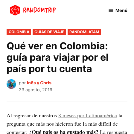
Saltar
Menú
al
RandomTrip
contenido
PUBLICADO
COLOMBIA
GUÍAS DE VIAJE
RANDOMLATAM
EN
Qué ver en Colombia:
guía para viajar por el
país por tu cuenta
por
Inês y Chris
23 agosto, 2019
Al regresar de nuestros
8 meses por Latinoamérica
la
pregunta que más nos hicieron fue la más difícil de
¿Qué país os ha gustado más?
contestar:
La respuesta