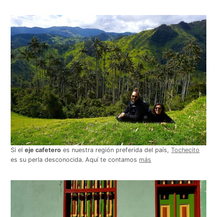
Si el
eje cafetero
es nuestra región preferida del país,
Tochecito
es su perla desconocida. Aquí te contamos
más