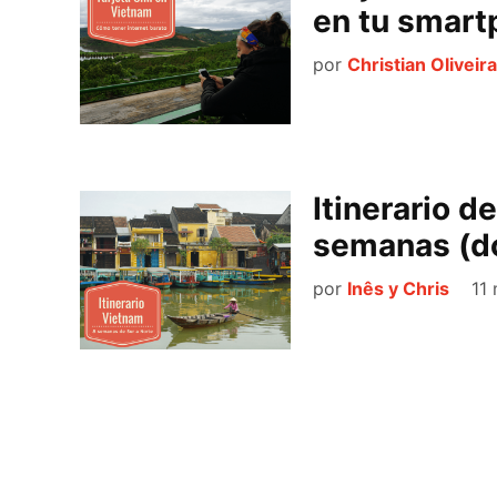
en tu smar
por
Christian Oliveira
Itinerario d
semanas (d
por
Inês y Chris
11