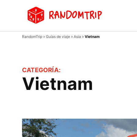
Saltar
al
Random
Un
contenido
viaje
donde
tu
RandomTrip
»
Guías de viaje
»
Asia
»
Vietnam
guía
es el
azar…
CATEGORÍA:
Vietnam