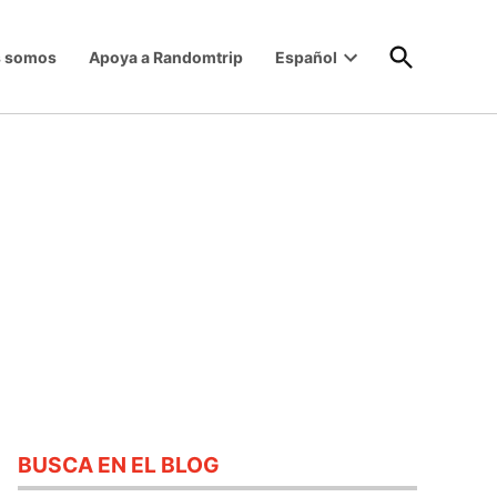
Open
s somos
Apoya a Randomtrip
Español
Search
Open
dropdown
menu
BUSCA EN EL BLOG