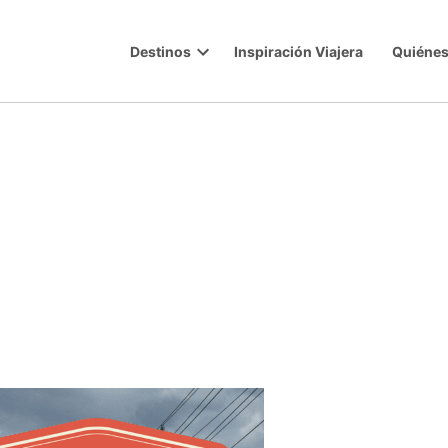
Destinos
Inspiración Viajera
Quiéne
Trip
Open
dropdown
menu