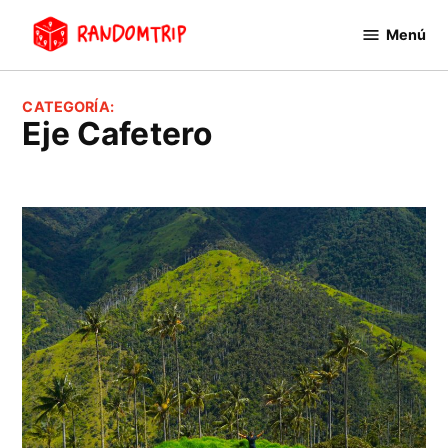
Saltar
Menú
al
RandomTrip
contenido
CATEGORÍA:
Eje Cafetero