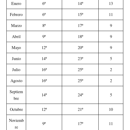
Enero
6º
14º
13
Febrero
6º
15º
11
Marzo
8º
17º
9
Abril
9º
18º
9
Mayo
12º
20º
9
Junio
14º
23º
5
Julio
16º
25º
2
Agosto
16º
25º
2
Septiem
14º
24º
5
bre
Octubre
12º
21º
10
Noviemb
9º
17º
11
re