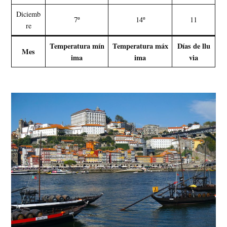
Diciemb
7º
14º
11
re
Temperatura mín
Temperatura máx
Días de llu
Mes
ima
ima
via