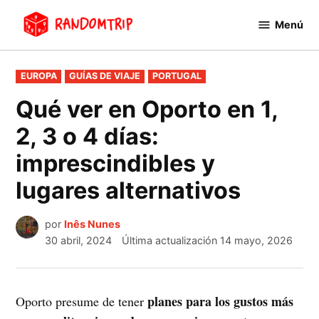
Saltar
Menú
al
RandomTrip
contenido
PUBLICADO
EUROPA
GUÍAS DE VIAJE
PORTUGAL
EN
Qué ver en Oporto en 1,
2, 3 o 4 días:
imprescindibles y
lugares alternativos
por
Inês Nunes
30 abril, 2024
Última actualización
14 mayo, 2026
planes para los gustos más
Oporto presume de tener