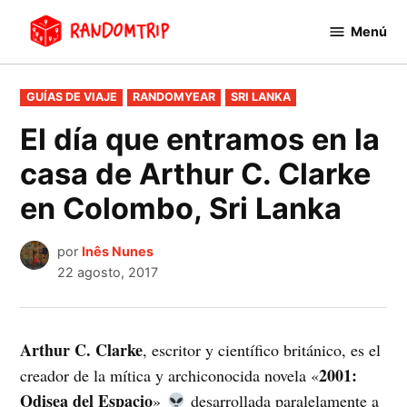
Saltar
Menú
al
RandomTrip
contenido
PUBLICADO
GUÍAS DE VIAJE
RANDOMYEAR
SRI LANKA
EN
El día que entramos en la
casa de Arthur C. Clarke
en Colombo, Sri Lanka
por
Inês Nunes
22 agosto, 2017
Arthur C. Clarke
, escritor y científico británico, es el
2001:
creador de la mítica y archiconocida novela «
Odisea del Espacio
»
desarrollada paralelamente a