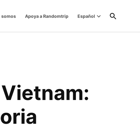
Open
s somos
Apoya a Randomtrip
Español
Search
Open
dropdown
menu
e Vietnam:
toria