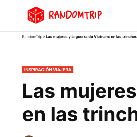
Saltar
al
Random
Un
contenido
viaje
donde
tu
RandomTrip
»
Las mujeres y la guerra de Vietnam: en las trincher
guía
es el
azar…
PUBLICADO
INSPIRACIÓN VIAJERA
EN
Las mujeres
en las trinc