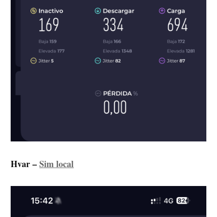
Hvar
–
Sim local