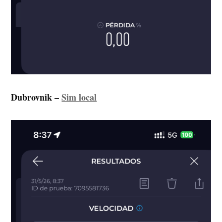
Dubrovnik
–
Sim local