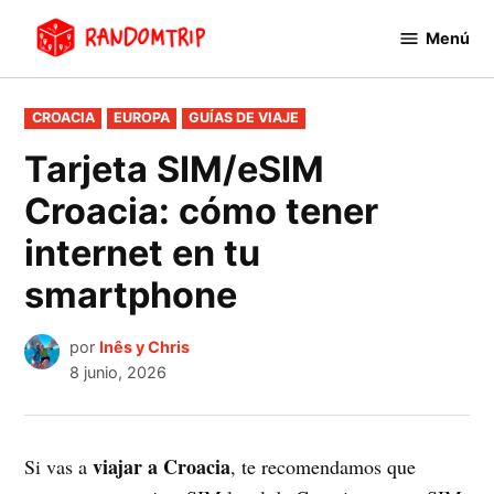
Saltar
Menú
al
RandomTrip
contenido
PUBLICADO
CROACIA
EUROPA
GUÍAS DE VIAJE
EN
Tarjeta SIM/eSIM
Croacia: cómo tener
internet en tu
smartphone
por
Inês y Chris
8 junio, 2026
viajar a Croacia
Si vas a
, te recomendamos que