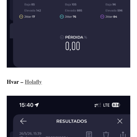
Hvar –
Holafly