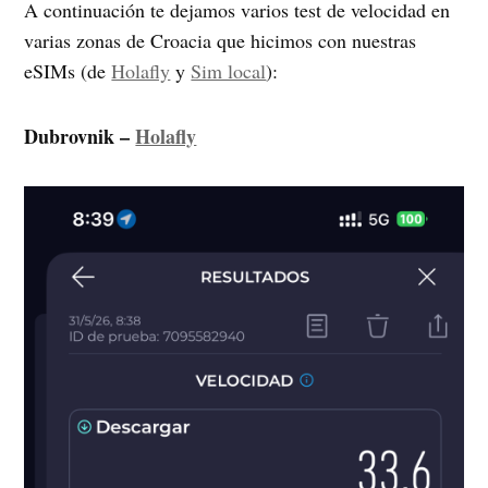
A continuación te dejamos varios test de velocidad en
varias zonas de Croacia que hicimos con nuestras
eSIMs (de
Holafly
y
Sim local
):
Dubrovnik –
Holafly