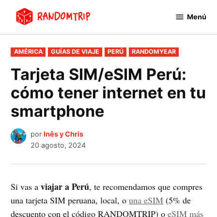
Saltar
Menú
al
RandomTrip
contenido
PUBLICADO
AMÉRICA
GUÍAS DE VIAJE
PERÚ
RANDOMYEAR
EN
Tarjeta SIM/eSIM Perú:
cómo tener internet en tu
smartphone
por
Inês y Chris
20 agosto, 2024
viajar a Perú
Si vas a
, te recomendamos que compres
una tarjeta SIM peruana, local, o
una eSIM
(5% de
descuento con el código RANDOMTRIP) o
eSIM más