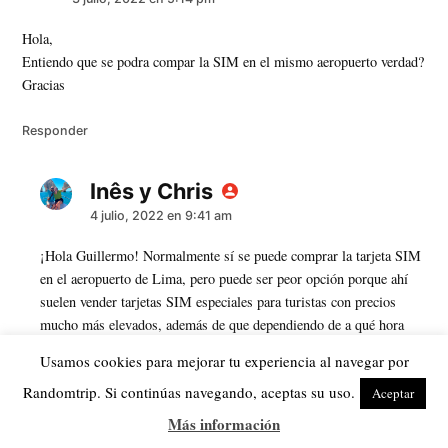
Hola,
Entiendo que se podra compar la SIM en el mismo aeropuerto verdad?
Gracias
Responder
Inês y Chris
dice:
4 julio, 2022 en 9:41 am
¡Hola Guillermo! Normalmente sí se puede comprar la tarjeta SIM
en el aeropuerto de Lima, pero puede ser peor opción porque ahí
suelen vender tarjetas SIM especiales para turistas con precios
mucho más elevados, además de que dependiendo de a qué hora
llega tu vuelo, pueden no estar abiertos los puestos que venden las
Usamos cookies para mejorar tu experiencia al navegar por
SIM. Lo ideal es que compruebes el precio para evitar pagar de
Randomtrip. Si continúas navegando, aceptas su uso.
más.
Aceptar
Más información
Responder