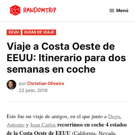
Saltar
Menú
al
RandomTrip
contenido
PUBLICADO
EEUU
GUÍAS DE VIAJE
EN
Viaje a Costa Oeste de
EEUU: Itinerario para dos
semanas en coche
por
Christian Oliveira
22 junio, 2016
Este fue un viaje de amigos, en el que junto a
Degu
,
recorrimos en coche 4 estados
Antonio
y
Juan Carlos
de la Costa Oeste de EEUU
(California, Nevada,