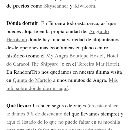
de precios
como
Skyscanner
y
Kiwi.com
.
Dónde dormir
: En Terceira todo está cerca, así que
puedes alojarte en la propia ciudad de,
Angra do
Heroísmo
donde hay mucha variedad de alojamientos
desde opciones más económicas en pleno centro
histórico (como el
My Angra Boutique Hostel
,
Hotel
do Caracol
The Shipyard
o en el
Terceira Mar Hotel
).
En RandomTrip nos quedamos en nuestra última visita
en
Quinta do Martelo
a unos minutos de Angra.
Más
info sobre dónde dormir aquí
.
Qué llevar:
Un buen seguro de viajes (
en este enlace
te damos 5% de descuento
del que llevamos siempre) y
aquí el listado de lo que no puede faltar en tu mochila
para este viaje (echa un ojo a
nuestros favoritos de