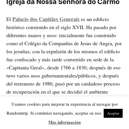
Igreja da Nossa Senhora do Carmo
Palacio dos Capitães Generais
El
es un edificio
histórico construido en el siglo XVII. Ha pasado por
diferentes manos y usos: inicialmente fue construido
como el Colégio da Companhia de Jesus de Angra, por
los jesuítas; con la expulsión de los mismos el edificio
fue confiscado y más tarde convertido en sede de la
«Capitania Geral», desde 1766 a 1830; después de eso
tuvo varios usos gubernamentales/públicos, y después
del terremoto de 1980, pasó por un cuidadoso proceso
de recuperación en el que se decidió el ambiente
histórico del periodo de la «Capitania Geral». En la
Usamos cookies para mejorar tu experiencia al navegar por
actualidad, el edificio es una de las residencias
Randomtrip. Si continúas navegando, aceptas su uso.
Aceptar
oficiales del gobierno regional de las Azores y está
Más información
clasificado como «Imóvel de Interesse Público». Se