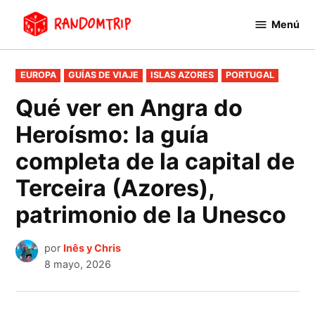
Saltar
Menú
al
RandomTrip
contenido
PUBLICADO
EUROPA
GUÍAS DE VIAJE
ISLAS AZORES
PORTUGAL
EN
Qué ver en Angra do
Heroísmo: la guía
completa de la capital de
Terceira (Azores),
patrimonio de la Unesco
por
Inês y Chris
8 mayo, 2026