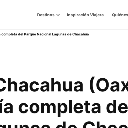
Destinos
Inspiración Viajera
Quiéne
Trip
Open
dropdown
menu
uía completa del Parque Nacional Lagunas de Chacahua
Chacahua (Oax
uía completa d