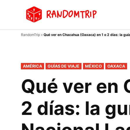
Saltar
al
Random
Un
contenido
viaje
donde
tu
RandomTrip
»
Qué ver en Chacahua (Oaxaca) en 1 o 2 días: la g
guía
es el
azar…
PUBLICADO
AMÉRICA
GUÍAS DE VIAJE
MÉXICO
OAXACA
EN
Qué ver en 
2 días: la g