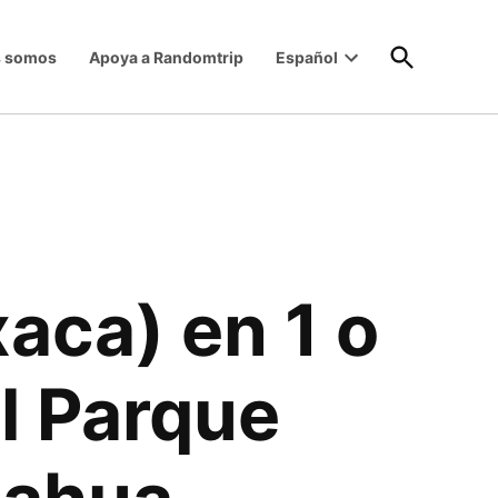
Open
s somos
Apoya a Randomtrip
Español
Search
Open
dropdown
menu
aca) en 1 o
el Parque