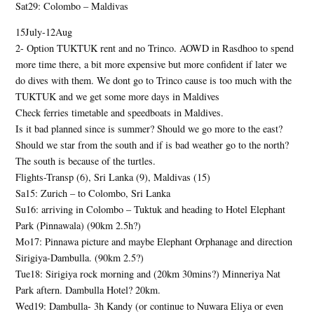
Sat29: Colombo – Maldivas
15July-12Aug
2- Option TUKTUK rent and no Trinco. AOWD in Rasdhoo to spend
more time there, a bit more expensive but more confident if later we
do dives with them. We dont go to Trinco cause is too much with the
TUKTUK and we get some more days in Maldives
Check ferries timetable and speedboats in Maldives.
Is it bad planned since is summer? Should we go more to the east?
Should we star from the south and if is bad weather go to the north?
The south is because of the turtles.
Flights-Transp (6), Sri Lanka (9), Maldivas (15)
Sa15: Zurich – to Colombo, Sri Lanka
Su16: arriving in Colombo – Tuktuk and heading to Hotel Elephant
Park (Pinnawala) (90km 2.5h?)
Mo17: Pinnawa picture and maybe Elephant Orphanage and direction
Sirigiya-Dambulla. (90km 2.5?)
Tue18: Sirigiya rock morning and (20km 30mins?) Minneriya Nat
Park aftern. Dambulla Hotel? 20km.
Wed19: Dambulla- 3h Kandy (or continue to Nuwara Eliya or even