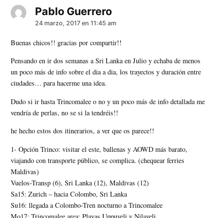
Pablo Guerrero
dice:
24 marzo, 2017 en 11:45 am
Buenas chicos!! gracias por compartir!!
Pensando en ir dos semanas a Sri Lanka en Julio y echaba de menos
un poco más de info sobre el dia a dia, los trayectos y duración entre
ciudades… para hacerme una idea.
Dudo si ir hasta Trincomalee o no y un poco más de info detallada me
vendría de perlas, no se si la tendréis!!
he hecho estos dos itinerarios, a ver que os parece!!
1- Opción Trinco: visitar el este, ballenas y AOWD más barato,
viajando con transporte público, se complica. (chequear ferries
Maldivas)
Vuelos-Transp (6), Sri Lanka (12), Maldivas (12)
Sa15: Zurich – hacia Colombo, Sri Lanka
Su16: llegada a Colombo-Tren nocturno a Trincomalee
Mo17: Trincomalee area: Playas Uppuveli y Nilaveli