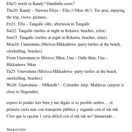
Ella?) worth in Kandy? Dambulla caves?
Thu20: Kandy – Nuwara Eliya – Ella (130km 4h?). Tee area, enjoying
the trip, views..pictures..
Fri21: Ella – Tangalle (4h), afternoon in Tangalle
Sat22: Tangalle (turtles at night in Rekawa, beaches, relax)
Sun23: Tangalle (turtles at night in Rekawa, beaches, relax)
Mon24: Unawatuna (Mirissa-Hikkaduwa- party-turtles at the beach,
snorkelling, beaches)
From Unawatuna to Mirissa 30km, Una – Galle 6km, Una –
Hikkaduwa 36km
Tu25: Unawatuna (Mirissa-Hikkaduwa- party-turtles at the beach,
snorkelling, beaches)
We26: Unawatuna – 160km4h? – Colombo Airp- Maldivas (airport is
close to Negombo)
espero lo podáis leer bien y me digáis si es posible ambos… el
primero sería más con transporte público y segundo con el tuk tuk.
Creo que la opción 1 sería difícil con el tuk tuk no? demasiado…
Responder