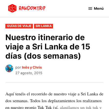
Saltar
Menú
al
RandomTrip
contenido
PUBLICADO
GUÍAS DE VIAJE
SRI LANKA
EN
Nuestro itinerario de
viaje a Sri Lanka de 15
días (dos semanas)
por
Inês y Chris
27 agosto, 2015
Aquí tenéis el recorrido de nuestro viaje a Sri Lanka de
dos semanas. Todos los deplazamientos los realizamos
en nuestro propio Tuk Tuk (sí,
alquilamos un tuk tuk y