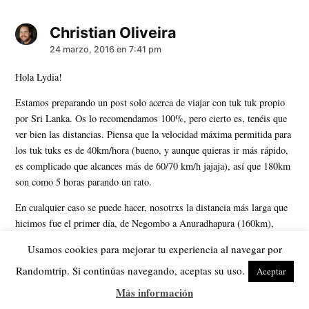
Christian Oliveira
dice:
24 marzo, 2016 en 7:41 pm
Hola Lydia!
Estamos preparando un post solo acerca de viajar con tuk tuk propio
por Sri Lanka. Os lo recomendamos 100%, pero cierto es, tenéis que
ver bien las distancias. Piensa que la velocidad máxima permitida para
los tuk tuks es de 40km/hora (bueno, y aunque quieras ir más rápido,
es complicado que alcances más de 60/70 km/h jajaja), así que 180km
son como 5 horas parando un rato.
En cualquier caso se puede hacer, nosotrxs la distancia más larga que
hicimos fue el primer día, de Negombo a Anuradhapura (160km),
también tardamos unas 5 horas al ser la primera vez que cogíamos el
Usamos cookies para mejorar tu experiencia al navegar por
Tuk Tuk y no estar acostumbradxs a él ni a la forma de conducir de
Randomtrip. Si continúas navegando, aceptas su uso.
allí, y fue un poco casino.
Aceptar
Más información
Si podéis os recomendamos hacer una noche entre medias para no