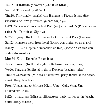
Tue18: Trincomale y AOWD (Curso de Buceo)
Wed19: Trincomale y AOWD
Thu20: Trincomale, snorkel con Ballenas y Pigeon Island dive
(pasamos del dive y tiramos ya para Sigiriya?
Fri21: Trinco – Minneriya Nat Park (mejor de tarde?) (Polonnaruwa
ruinas?) – Dormir en Sigiriya
Sat22: Sigiriya Rock – Dormir en Hotel Elephant Park (Pinnawa)
Sun23: Pinnawa view from hotel (fotazo con Elefantes en el rio) –
Kandy – Ella o Haputale (recorrido en tren) (sobre 8h en tren con
vistas alucinantes)
Mon24: Ella – Tangalle (3h en bus)
Tu25: Tangalle (turtles at night in Rekawa, beaches, relax)
We26: Tangalle (turtles at night in Rekawa, beaches, relax)
Thu27: Unawatuna (Mirissa-Hikkaduwa- party-turtles at the beach,
snorkelling, beaches)
From Unawatuna to Mirissa 30km, Una – Galle 6km, Una –
Hikkaduwa 36km
Fri28: Unawatuna (Mirissa-Hikkaduwa- party-turtles at the beach,
snorkelling, beaches)