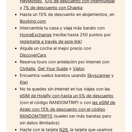
HeyMondo
,
10% de descuento con Intermundial
y
7% de descuento con Chapka
Hasta un 15% de descuento en alojamientos, en
Booking.com
Intercambia tu casa y viaja más barato con
HomeExchange
(recibe hasta 250 puntos por
registrarte a través de este link
)
Alquila un coche al mejor precio con
DiscoverCars
Reserva tours con antelación por internet con
Civitatis
,
Get Your Guide
o
Viator
Encuentra vuelos baratos usando
Skyscanner
y
Kiwi
No te quedes sin internet en tus viajes con las
eSIM de Holafly con hasta un 5% de descuento
(con el código RANDOMTRIP) o con
las eSIM de
Airalo con 15% de descuento con el código
RANDOMTRIP15
(suelen ser más baratas pero
sin datos ilimitados)
Hazte con la tarjeta
N26
, la tarjeta que usamos