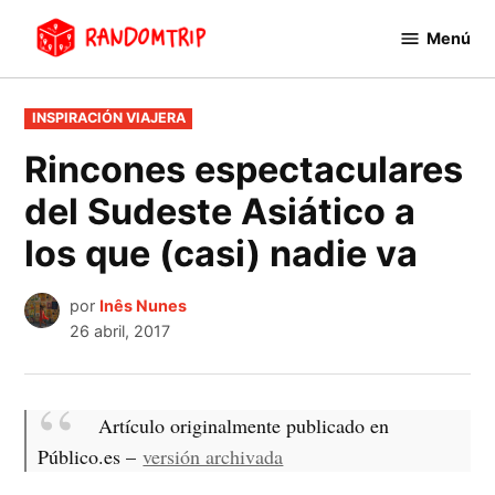
Saltar
Menú
al
RandomTrip
contenido
PUBLICADO
INSPIRACIÓN VIAJERA
EN
Rincones espectaculares
del Sudeste Asiático a
los que (casi) nadie va
por
Inês Nunes
26 abril, 2017
Artículo originalmente publicado en
Público.es –
versión archivada