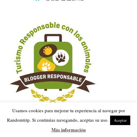
Usamos cookies para mejorar tu experiencia al navegar por
Guías más leídas
Randomtrip. Si continúas navegando, aceptas su uso.
Aceptar
Más información
Qué ver en las Islas Azores: una guía para