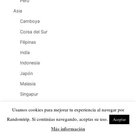
Perú
Asia
Camboya
Corea del Sur
Filipinas
India
Indonesia
Japón
Malasia
Singapur
Sri Lanka
Usamos cookies para mejorar tu experiencia al navegar por
Tailandia
Randomtrip. Si continúas navegando, aceptas su uso.
Aceptar
Timor Oriental
Más información
Vietnam