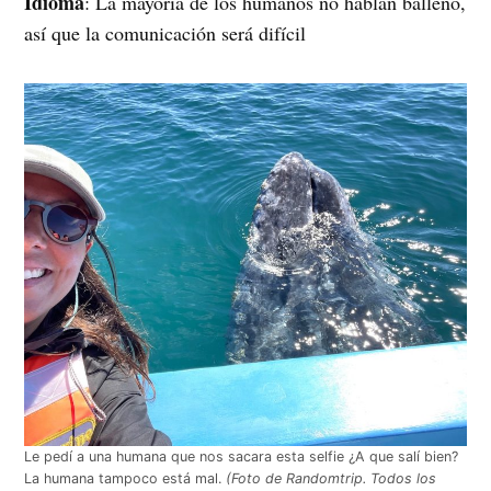
Idioma
: La mayoría de los humanos no hablan balleno,
así que la comunicación será difícil
Le pedí a una humana que nos sacara esta selfie ¿A que salí bien?
La humana tampoco está mal.
(Foto de Randomtrip. Todos los