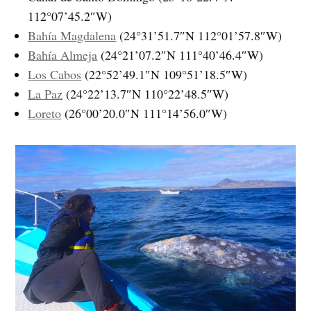
112°07’45.2″W)
Bahía Magdalena
(24°31’51.7″N 112°01’57.8″W)
Bahía Almeja
(24°21’07.2″N 111°40’46.4″W)
Los Cabos
(22°52’49.1″N 109°51’18.5″W)
La Paz
(24°22’13.7″N 110°22’48.5″W)
Loreto
(26°00’20.0″N 111°14’56.0″W)