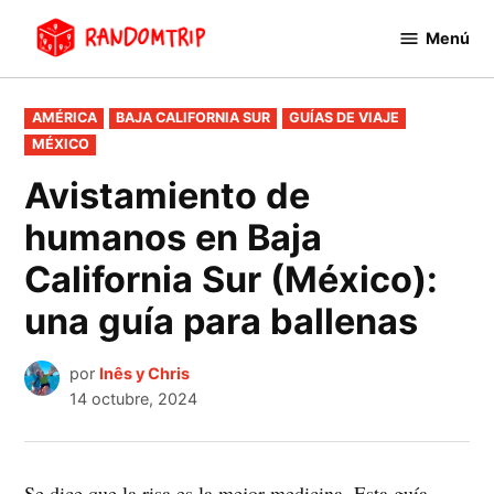
Saltar
Menú
al
RandomTrip
contenido
PUBLICADO
AMÉRICA
BAJA CALIFORNIA SUR
GUÍAS DE VIAJE
EN
MÉXICO
Avistamiento de
humanos en Baja
California Sur (México):
una guía para ballenas
por
Inês y Chris
14 octubre, 2024
Se dice que la risa es la mejor medicina. Esta guía,