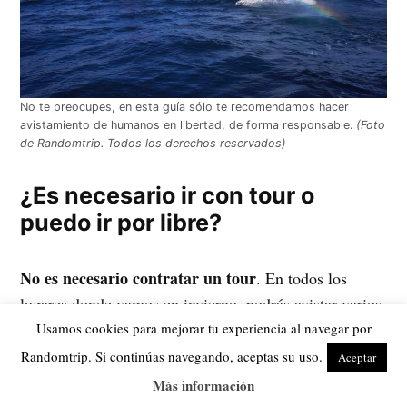
No te preocupes, en esta guía sólo te recomendamos hacer
avistamiento de humanos en libertad, de forma responsable.
(Foto
de Randomtrip. Todos los derechos reservados)
¿Es necesario ir con tour o
puedo ir por libre?
No es necesario contratar un tour
. En todos los
lugares donde vamos en invierno, podrás avistar varios
tipos de humanos. En todo caso, te dejamos las
Usamos cookies para mejorar tu experiencia al navegar por
coordenadas de varios lugares donde se han producido
Randomtrip. Si continúas navegando, aceptas su uso.
Aceptar
te recomendamos
avistamientos en los últimos años, y
Más información
que vayas acompañada de otras ballenas con