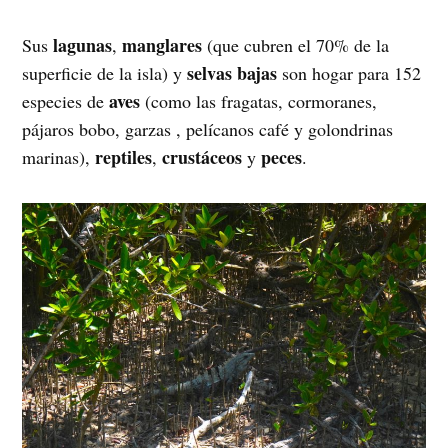
lagunas
manglares
Sus
,
(que cubren el 70% de la
selvas bajas
superficie de la isla) y
son hogar para 152
aves
especies de
(como las fragatas, cormoranes,
pájaros bobo, garzas , pelícanos café y golondrinas
reptiles
crustáceos
peces
marinas),
,
y
.