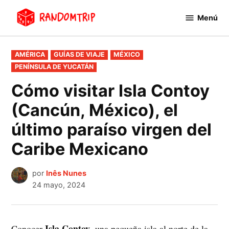
Saltar
Menú
al
RandomTrip
contenido
PUBLICADO
AMÉRICA
GUÍAS DE VIAJE
MÉXICO
EN
PENÍNSULA DE YUCATÁN
Cómo visitar Isla Contoy
(Cancún, México), el
último paraíso virgen del
Caribe Mexicano
por
Inês Nunes
24 mayo, 2024
Isla Contoy
Conocer
, una pequeña isla al norte de la