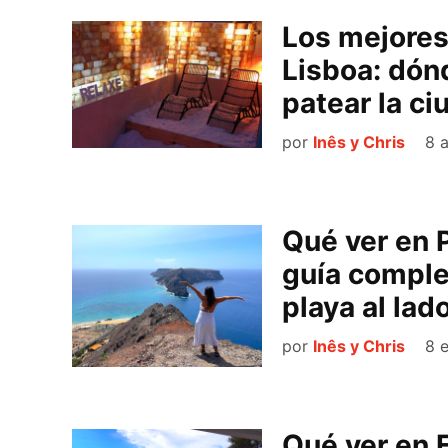
Los mejores
Lisboa: dón
patear la ci
por
Inês y Chris
8 a
Qué ver en P
guía comple
playa al lad
por
Inês y Chris
8 
Qué ver en 