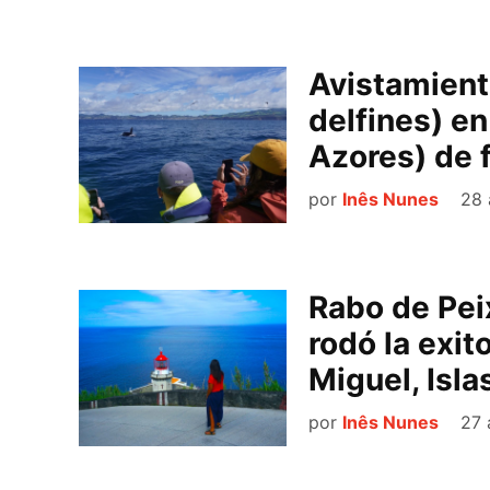
Avistamient
delfines) e
Azores) de 
por
Inês Nunes
28 
Rabo de Pei
rodó la exit
Miguel, Isla
por
Inês Nunes
27 