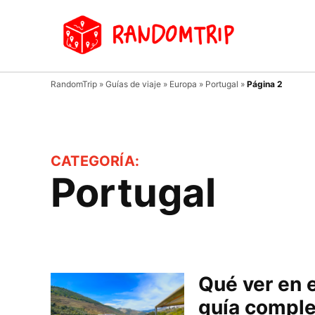
Saltar
al
Random
Un
contenido
viaje
donde
tu
RandomTrip
»
Guías de viaje
»
Europa
»
Portugal
»
Página 2
guía
es el
azar…
CATEGORÍA:
Portugal
Qué ver en e
guía complet