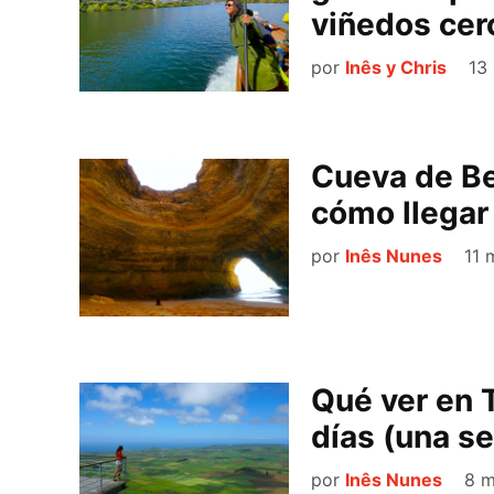
viñedos cer
por
Inês y Chris
13
Cueva de Be
cómo llegar
por
Inês Nunes
11 
Qué ver en T
días (una s
por
Inês Nunes
8 m