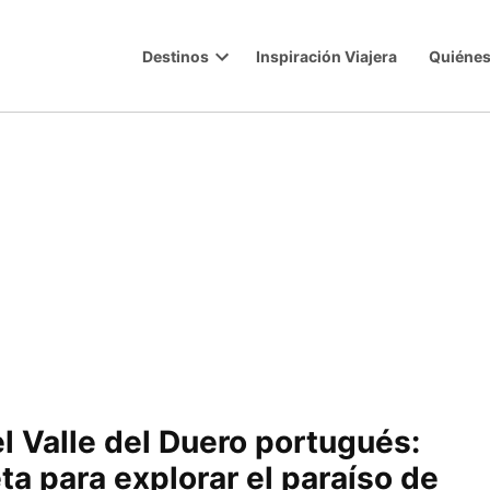
Destinos
Inspiración Viajera
Quiéne
Trip
Open
dropdown
menu
l Valle del Duero portugués:
a para explorar el paraíso de