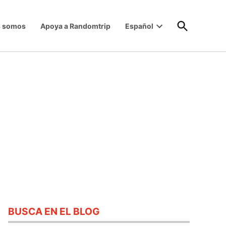
Open
s somos
Apoya a Randomtrip
Español
Search
Open
dropdown
menu
BUSCA EN EL BLOG