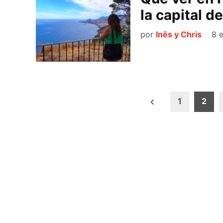
la capital d
por
Inês y Chris
8 
Paginación
1
2
de
entradas