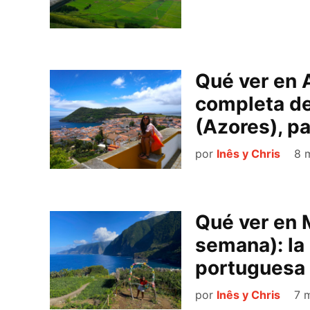
Qué ver en 
completa de 
(Azores), p
por
Inês y Chris
8 
Qué ver en M
semana): la 
portuguesa
por
Inês y Chris
7 