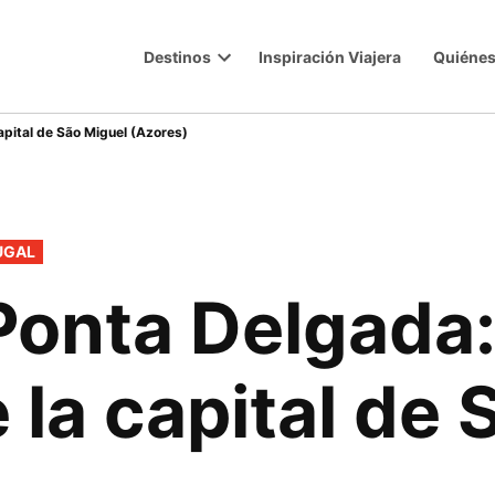
Destinos
Inspiración Viajera
Quiéne
Trip
Open
dropdown
menu
apital de São Miguel (Azores)
UGAL
Ponta Delgada: 
 la capital de 