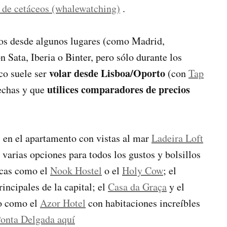
 de cetáceos (whalewatching)
.
tos desde algunos lugares (como Madrid,
 Sata, Iberia o Binter, pero sólo durante los
volar desde Lisboa/Oporto
co suele ser
(con
Tap
utilices comparadores de precios
echas y que
en el apartamento con vistas al mar
Ladeira Loft
 varias opciones para todos los gustos y bolsillos
icas como el
Nook Hostel
o
el
Holy Cow
; el
rincipales de la capital; el
Casa da Graça
y el
do como
el
Azor Hotel
con habitaciones increíbles
onta Delgada aquí