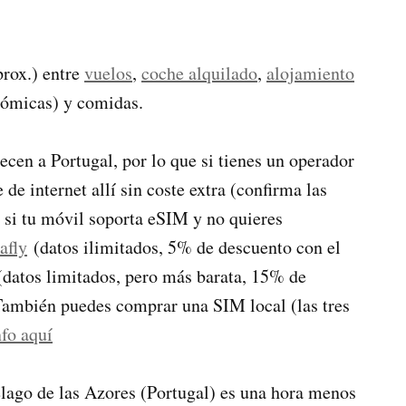
prox.) entre
vuelos
,
coche alquilado
,
alojamiento
ómicas) y comidas.
ecen a Portugal, por lo que si tienes un operador
e internet allí sin coste extra (confirma las
, si tu móvil soporta eSIM y no quieres
afly
(datos ilimitados, 5% de descuento con el
datos limitados, pero más barata, 15% de
mbién puedes comprar una SIM local (las tres
fo aquí
élago de las Azores (Portugal) es una hora menos