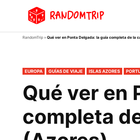
Saltar
al
Random
Un
contenido
viaje
donde
tu
RandomTrip
»
Qué ver en Ponta Delgada: la guía completa de la c
guía
es el
azar…
PUBLICADO
EUROPA
GUÍAS DE VIAJE
ISLAS AZORES
PORT
EN
Qué ver en 
completa de