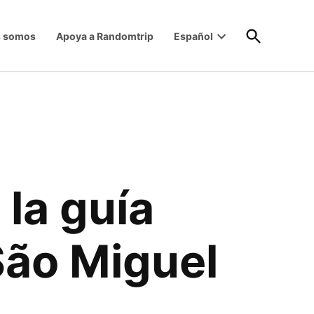
Open
s somos
Apoya a Randomtrip
Español
Search
Open
dropdown
menu
la guía
São Miguel