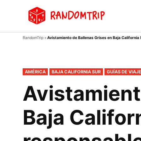
Saltar
al
Random
Un
contenido
viaje
donde
tu
RandomTrip
»
Avistamiento de Ballenas Grises en Baja California
guía
es el
azar…
PUBLICADO
AMÉRICA
BAJA CALIFORNIA SUR
GUÍAS DE VIAJ
EN
Avistamient
Baja Califor