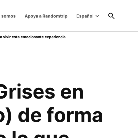
Open
s somos
Apoya a Randomtrip
Español
Search
Open
dropdown
menu
a vivir esta emocionante experiencia
Grises en
o) de forma