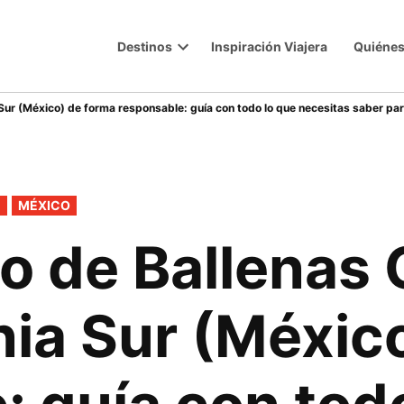
Destinos
Inspiración Viajera
Quiéne
Trip
Open
dropdown
menu
 Sur (México) de forma responsable: guía con todo lo que necesitas saber par
E
MÉXICO
o de Ballenas 
nia Sur (Méxic