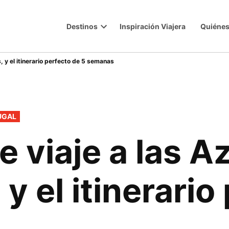
Destinos
Inspiración Viajera
Quiéne
Trip
Open
dropdown
menu
as, y el itinerario perfecto de 5 semanas
UGAL
e viaje a las A
 y el itinerari