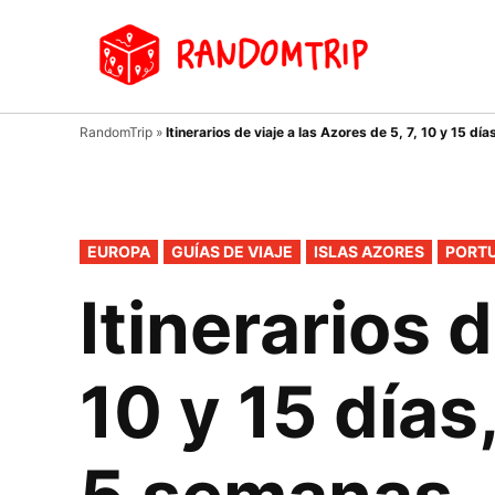
Saltar
al
Random
Un
contenido
viaje
donde
tu
RandomTrip
»
Itinerarios de viaje a las Azores de 5, 7, 10 y 15 dí
guía
es el
azar…
PUBLICADO
EUROPA
GUÍAS DE VIAJE
ISLAS AZORES
PORT
EN
Itinerarios d
10 y 15 días,