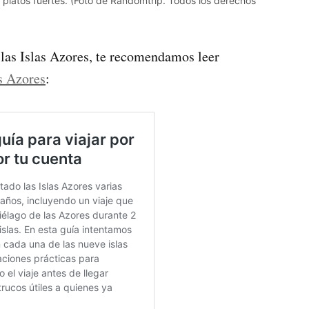
us platos fuertes. (Foto de Randomtrip. Todos los derechos
 las Islas Azores, te recomendamos leer
s Azores
: