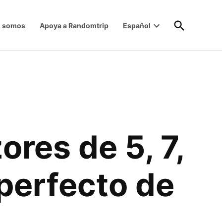
Open
s somos
Apoya a Randomtrip
Español
Search
Open
dropdown
menu
zores de 5, 7,
o perfecto de