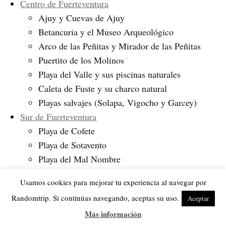
Centro de Fuerteventura
Ajuy y Cuevas de Ajuy
Betancuria y el Museo Arqueológico
Arco de las Peñitas y Mirador de las Peñitas
Puertito de los Molinos
Playa del Valle y sus piscinas naturales
Caleta de Fuste y su charco natural
Playas salvajes (Solapa, Vigocho y Garcey)
Sur de Fuerteventura
Playa de Cofete
Playa de Sotavento
Playa del Mal Nombre
Playa de la Pared y puesta de sol
Usamos cookies para mejorar tu experiencia al navegar por
Playa de Costa Calma
Randomtrip. Si continúas navegando, aceptas su uso.
Aceptar
Playa de Gran Tarajal
Más información
Morro Jable