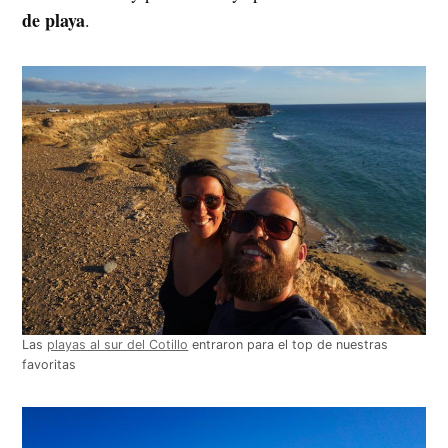
de playa
.
Las
playas al sur del Cotillo
entraron para el top de nuestras
favoritas